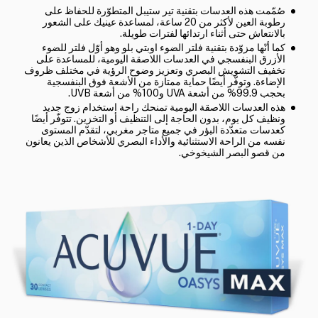
صُمّمت هذه العدسات بتقنية تير ستيبل المتطوّرة للحفاظ على
رطوبة العين لأكثر من 20 ساعة، لمساعدة عينيك على الشعور
بالانتعاش حتى أثناء ارتدائها لفترات طويلة.
كما أنّها مزوّدة بتقنية فلتر الضوء اوبتي بلو وهو أوّل فلتر للضوء
الأزرق البنفسجي في العدسات اللاصقة اليومية، للمساعدة على
تخفيف التشويش البصري وتعزيز وضوح الرؤية في مختلف ظروف
الإضاءة. وتوفّر أيضًا حماية ممتازة من الأشعة فوق البنفسجية
بحجب 99.9% من أشعة UVA و100% من أشعة UVB.
هذه العدسات اللاصقة اليومية تمنحك راحة استخدام زوج جديد
ونظيف كل يوم، بدون الحاجة إلى التنظيف أو التخزين. تتوفّر أيضًا
كعدسات متعدّدة البؤر في جميع متاجر مغربي، لتقدّم المستوى
نفسه من الراحة الاستثنائية والأداء البصري للأشخاص الذين يعانون
من قصو البصر الشيخوخي.