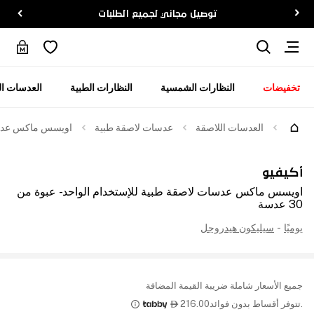
توصيل مجاني لجميع الطلبات
تخفيضات
النظارات الشمسية
النظارات الطبية
العدسات ال
العدسات اللاصقة
عدسات لاصقة طبية
اويسس ماكس عدسات ل
أكيفيو
اويسس ماكس عدسات لاصقة طبية للإستخدام الواحد - عبوة من
30 عدسة
يوميًا
-
سيليكون هيدروجل
جميع الأسعار شاملة ضريبة القيمة المضافة
.تتوفر أقساط بدون فوائد
216.00
