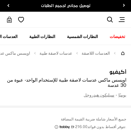
توصيل مجاني لجميع الطلبات
تخفيضات
النظارات الشمسية
النظارات الطبية
العدسات ال
العدسات اللاصقة
عدسات لاصقة طبية
اويسس ماكس عدسات ل
أكيفيو
اويسس ماكس عدسات لاصقة طبية للإستخدام الواحد - عبوة من
30 عدسة
يوميًا
-
سيليكون هيدروجل
جميع الأسعار شاملة ضريبة القيمة المضافة
.تتوفر أقساط بدون فوائد
216.00
