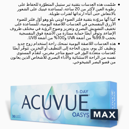
صُمّمت هذه العدسات بتقنية تير ستيبل المتطوّرة للحفاظ على
رطوبة العين لأكثر من 20 ساعة، لمساعدة عينيك على الشعور
بالانتعاش حتى أثناء ارتدائها لفترات طويلة.
كما أنّها مزوّدة بتقنية فلتر الضوء اوبتي بلو وهو أوّل فلتر للضوء
الأزرق البنفسجي في العدسات اللاصقة اليومية، للمساعدة على
تخفيف التشويش البصري وتعزيز وضوح الرؤية في مختلف ظروف
الإضاءة. وتوفّر أيضًا حماية ممتازة من الأشعة فوق البنفسجية
بحجب 99.9% من أشعة UVA و100% من أشعة UVB.
هذه العدسات اللاصقة اليومية تمنحك راحة استخدام زوج جديد
ونظيف كل يوم، بدون الحاجة إلى التنظيف أو التخزين. تتوفّر أيضًا
كعدسات متعدّدة البؤر في جميع متاجر مغربي، لتقدّم المستوى
نفسه من الراحة الاستثنائية والأداء البصري للأشخاص الذين يعانون
من قصو البصر الشيخوخي.