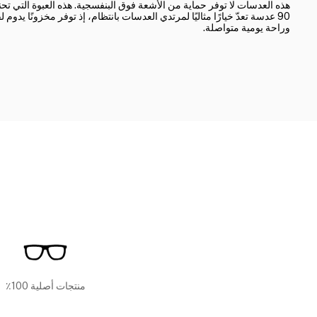
هذه العدسات لا توفر حماية من الأشعة فوق البنفسجية. هذه العبوة التي تح
90 عدسة تعدّ خيارًا مثاليًا لمرتدي العدسات بانتظام، إذ توفر مخزونًا يدوم 
وراحة يومية متواصلة.
منتجات أصلية 100٪