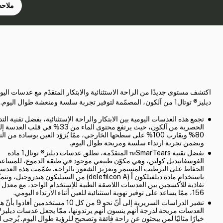
ملاحظ
اكتشف مستوى جديدًا من الراحة الاستثنائية والابتكار المتقدّم مع عدسات اليو
ديليز® توتال1 من آلكون، المصمّمة لتوفير تجربة سلسة ومنعشة طوال اليوم.
تجمع هذه العدسات اليومية بين الابتكار والراحة الإستثنائية، بفضل تقنية التد
الحصرية من آلكون، حيث يرتفع محتوى الماء من 33% ف
80% ويقارب 100% على سطحها الخارجي، ممّا يُزوّد العين بوسادة من 
ويضمن تجربة ارتداء سلسة ومريحة طوال اليوم.
بفضل تقنية SmarTears™ المتقدّمة، تطلق عدسات ديليز® توتال1 مادة
الفوسفاتيديل كولين، وهي مكوّن طبيعي موجود في طبقة الدموع، للمساع
الحفاظ على الترطيب المستمر وتعزيز الشعور بالراحة. صُمّمت هذه العدس
باستخدام مادة ديلفيلكون أ (delefilcon A) من السيليكون هيدروجي
156، ممّا يساعد على توفير تهوية استثنائية للعين أثناء الارتداء اليومي.
تشير الدراسات السريرية إلى أنّ نحو 9 من كل 10 مستخدمين أفادوا بأ
خيارًا مثاليًا لمن يبحثون عن راحة فائقة وتصحيح للرؤية طوال اليوم. يُرجى ال