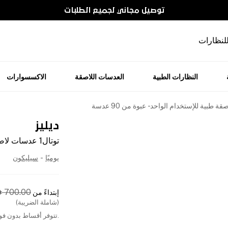
توصيل مجاني لجميع الطلبات
للنظارات
النظارات الطبية
العدسات اللاصقة
الاكسسوارات
ديليز
توتال1 عدسات لاصقة طبية للإستخدام الواحد - عبوة من 90 عدسة
يوميًا
-
سيليكون
700.00
إبتداءً من

(شاملة الضريبة)
.تتوفر أقساط بدون فوا