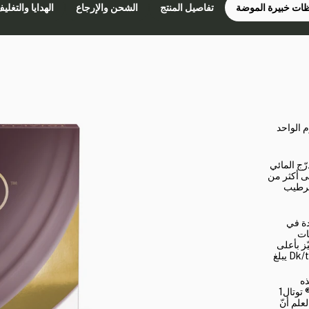
ات خبيرة الموضة
تفاصيل المنتج
الشحن والإرجاع
الهدايا والتغلي
م الواحد
رّج المائي
ي قلب العدسة إلى أكثر من
الترطيب
دة في
ات
ل، وتتميّز بأعلى
نفاذية للأكسجين بين العدسات اللاصقة الطبية للإستخدام الواحد، مع معدل Dk/t يبلغ
نّ هذه
العدسات مريحة لدرجة أنهم ينسون أنهم يرتدونها، ممّا يجعل عدسات ديليز® توتال1
علم أنّ