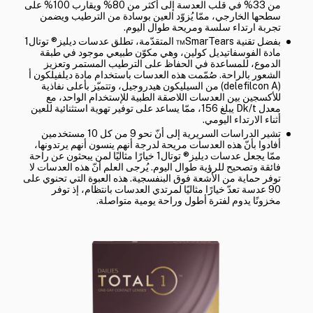
من 33% في قلب العدسة إلى أكثر من 80% ويقارب 100% على
سطحها الخارجي، ممّا يُزوّد العين بوسادة من الترطيب ويضمن
تجربة ارتداء سلسة ومريحة طوال اليوم.
بفضل تقنية SmarTears™ المتقدّمة، تطلق عدسات ديليز® توتال1
مادة الفوسفاتيديل كولين، وهي مكوّن طبيعي موجود في طبقة
الدموع، للمساعدة في الحفاظ على الترطيب المستمر وتعزيز
الشعور بالراحة. صُمّمت هذه العدسات باستخدام مادة ديلفيلكون أ
(delefilcon A) من السيليكون هيدروجيل، وتتميّز بأعلى نفاذية
للأكسجين بين العدسات اللاصقة الطبية للإستخدام الواحد، مع
معدل Dk/t يبلغ 156، ممّا يساعد على توفير تهوية استثنائية للعين
أثناء الارتداء اليومي.
تشير الدراسات السريرية إلى أنّ نحو 9 من كل 10 مستخدمين
أفادوا بأنّ هذه العدسات مريحة لدرجة أنهم ينسون أنهم يرتدونها،
ممّا يجعل عدسات ديليز® توتال1 خيارًا مثاليًا لمن يبحثون عن راحة
فائقة وتصحيح للرؤية طوال اليوم. يُرجى العلم أنّ هذه العدسات لا
توفر حماية من الأشعة فوق البنفسجية. هذه العبوة التي تحنوي على
90 عدسة تعدّ خيارًا مثاليًا لمرتدي العدسات بانتظام، إذ توفر
مخزونًا يدوم لفترة أطول وراحة يومية متواصلة.