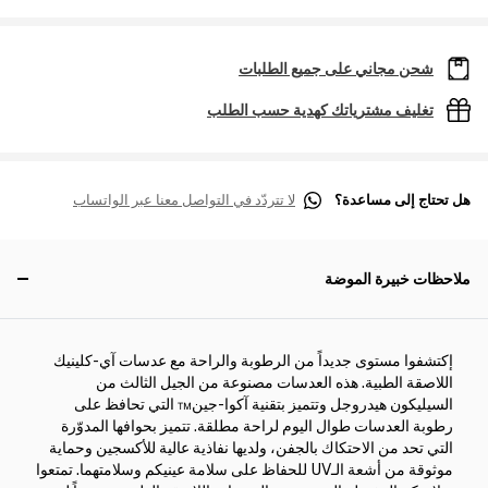
شحن مجاني على جميع الطلبات
تغليف مشترياتك كهدية حسب الطلب
هل تحتاج إلى مساعدة؟
لا تتردّد في التواصل معنا عبر الواتساب
ملاحظات خبيرة الموضة
إكتشفوا مستوى جديداً من الرطوبة والراحة مع عدسات آي-كلينيك
اللاصقة الطبية. هذه العدسات مصنوعة من الجيل الثالث من
السيليكون هيدروجل وتتميز بتقنية آكوا-جين™ التي تحافظ على
رطوبة العدسات طوال اليوم لراحة مطلقة. تتميز بحوافها المدوّرة
التي تحد من الاحتكاك بالجفن، ولديها نفاذية عالية للأكسجين وحماية
موثوقة من أشعة الـUV للحفاظ على سلامة عينيكم وسلامتهما. تمتعوا