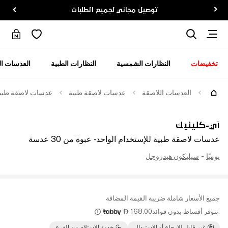
توصيل مجاني لجميع الطلبات
تخفيضات
النظارات الشمسية
النظارات الطبية
العدسات ال
العدسات اللاصقة
عدسات لاصقة طبية
عدسات لاصقة طبية للإ
آي-كلينيك
عدسات لاصقة طبية للإستخدام الواحد - عبوة من 30 عدسة
يوميًا
-
سيليكون هيدروجل
جميع الأسعار شاملة ضريبة القيمة المضافة
.تتوفر أقساط بدون فوائد
168.00

غير قابل للإرجاع أو الاستبدال
خدمة الإستلام من الفرع