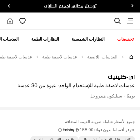
توصيل مجاني لجميع الطلبات
تخفيضات
النظارات الشمسية
النظارات الطبية
العدسات ال
العدسات اللاصقة
عدسات لاصقة طبية
عدسات لاصقة طبية للإ
آي-كلينيك
عدسات لاصقة طبية للإستخدام الواحد - عبوة من 30 عدسة
يوميًا
-
سيليكون هيدروجل
جميع الأسعار شاملة ضريبة القيمة المضافة
.تتوفر أقساط بدون فوائد
168.00

غير قابل للإرجاع أو الاستبدال
خدمة الإستلام من الفرع