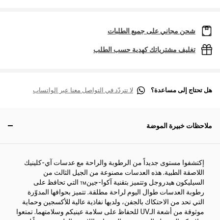
شحن مجاني على جميع الطلبات
تغليف مشترياتك كهدية حسب الطلب
هل تحتاج إلى مساعدة؟
لا تتردّد في التواصل معنا عبر الواتساب
ملاحظات خبيرة الموضة
إكتشفوا مستوى جديداً من الرطوبة والراحة مع عدسات آي-كلينيك
اللاصقة الطبية. هذه العدسات مصنوعة من الجيل الثالث من
السيليكون هيدروجل وتتميز بتقنية آكوا-جين™ التي تحافظ على
رطوبة العدسات طوال اليوم لراحة مطلقة. تتميز بحوافها المدوّرة
التي تحد من الاحتكاك بالجفن، ولديها نفاذية عالية للأكسجين وحماية
موثوقة من أشعة الـUV للحفاظ على سلامة عينيكم وسلامتهما. تمتعوا