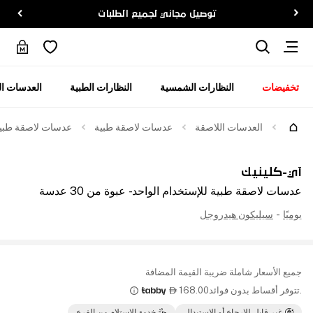
توصيل مجاني لجميع الطلبات
تخفيضات
النظارات الشمسية
النظارات الطبية
العدسات ال
العدسات اللاصقة
عدسات لاصقة طبية
عدسات لاصقة طبية للإ
آي-كلينيك
عدسات لاصقة طبية للإستخدام الواحد - عبوة من 30 عدسة
يوميًا
-
سيليكون هيدروجل
جميع الأسعار شاملة ضريبة القيمة المضافة
.تتوفر أقساط بدون فوائد
168.00

غير قابل للإرجاع أو الاستبدال
خدمة الإستلام من الفرع