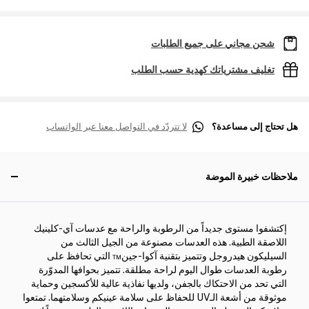
شحن مجاني على جميع الطلبات
تغليف مشترياتك كهدية حسب الطلب
هل تحتاج إلى مساعدة؟
لا تتردّد في التواصل معنا عبر الواتساب
ملاحظات خبيرة الموضة
إكتشفوا مستوى جديداً من الرطوبة والراحة مع عدسات آي-كلينيك
اللاصقة الطبية. هذه العدسات مصنوعة من الجيل الثالث من
السيليكون هيدروجل وتتميز بتقنية آكوا-جين™ التي تحافظ على
رطوبة العدسات طوال اليوم لراحة مطلقة. تتميز بحوافها المدوّرة
التي تحد من الاحتكاك بالجفن، ولديها نفاذية عالية للأكسجين وحماية
موثوقة من أشعة الـUV للحفاظ على سلامة عينيكم وسلامتهما. تمتعوا