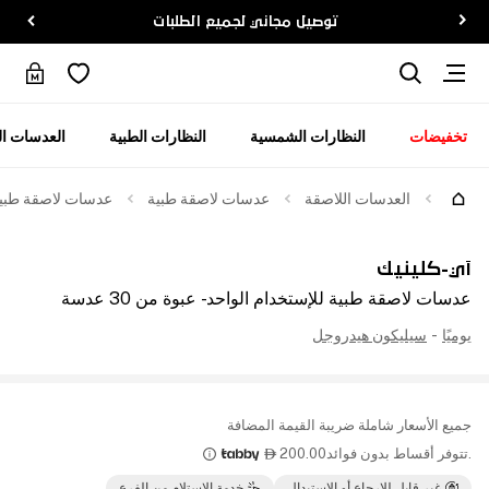
توصيل مجاني لجميع الطلبات
تخفيضات
النظارات الشمسية
النظارات الطبية
العدسات ال
العدسات اللاصقة
عدسات لاصقة طبية
عدسات لاصقة طبية للإ
آي-كلينيك
عدسات لاصقة طبية للإستخدام الواحد - عبوة من 30 عدسة
يوميًا
-
سيليكون هيدروجل
جميع الأسعار شاملة ضريبة القيمة المضافة
.تتوفر أقساط بدون فوائد
200.00

غير قابل للإرجاع أو الاستبدال
خدمة الإستلام من الفرع