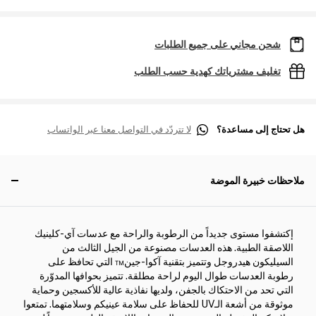
شحن مجاني على جميع الطلبات
تغليف مشترياتك كهدية حسب الطلب
هل تحتاج إلى مساعدة؟
لا تتردّد في التواصل معنا عبر الواتساب
ملاحظات خبيرة الموضة
إكتشفوا مستوى جديداً من الرطوبة والراحة مع عدسات آي-كلينيك
اللاصقة الطبية. هذه العدسات مصنوعة من الجيل الثالث من
السيليكون هيدروجل وتتميز بتقنية آكوا-جين™ التي تحافظ على
رطوبة العدسات طوال اليوم لراحة مطلقة. تتميز بحوافها المدوّرة
التي تحد من الاحتكاك بالجفن، ولديها نفاذية عالية للأكسجين وحماية
موثوقة من أشعة الـUV للحفاظ على سلامة عينيكم وسلامتهما. تمتعوا