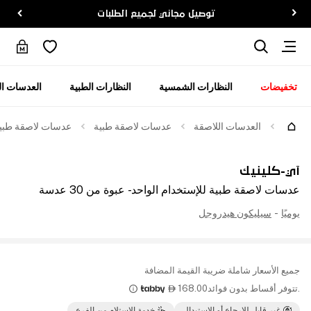
توصيل مجاني لجميع الطلبات
تخفيضات
النظارات الشمسية
النظارات الطبية
العدسات ال
العدسات اللاصقة
عدسات لاصقة طبية
عدسات لاصقة طبية للإ
آي-كلينيك
عدسات لاصقة طبية للإستخدام الواحد - عبوة من 30 عدسة
يوميًا
-
سيليكون هيدروجل
جميع الأسعار شاملة ضريبة القيمة المضافة
.تتوفر أقساط بدون فوائد
168.00

غير قابل للإرجاع أو الاستبدال
خدمة الإستلام من الفرع