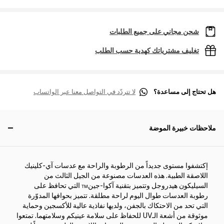
شحن مجاني على جميع الطلبات
تغليف مشترياتك كهدية حسب الطلب
هل تحتاج إلى مساعدة؟
لا تتردّد في التواصل معنا عبر الواتساب
ملاحظات خبيرة الموضة
إكتشفوا مستوى جديداً من الرطوبة والراحة مع عدسات آي-كلينيك
اللاصقة الطبية. هذه العدسات مصنوعة من الجيل الثالث من
السيليكون هيدروجل وتتميز بتقنية آكوا-جين™ التي تحافظ على
رطوبة العدسات طوال اليوم لراحة مطلقة. تتميز بحوافها المدوّرة
التي تحد من الاحتكاك بالجفن، ولديها نفاذية عالية للأكسجين وحماية
موثوقة من أشعة الـUV للحفاظ على سلامة عينيكم وسلامتهما. تمتعوا