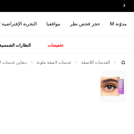
مدوّنة M
حجز فحص نظر
مواقعنا
التجربة الإفتراضية 
تخفيضات
النظارات الشمسية
سسوارات
الماركات
وصل
حديثاً
العدسات اللاصقة
عدسات لاصقة ملونة
ديفاين عدسات لاص