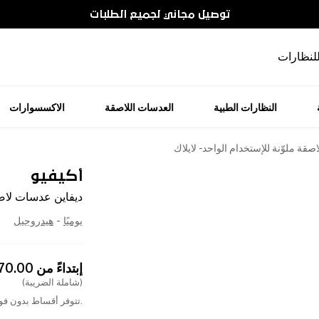
توصيل مجاني لجميع الطلبات
للنظارات
النظارات الطبية
العدسات اللاصقة
الاكسسوارات
قة ملوّنة للإستخدام الواحد - لايلاك
أكيفيو
ديفاين عدسات لاصقة
يوميًا
-
هيدروجيل
إبتداءً من
70.00
(شاملة الضريبة)
.تتوفر أقساط بدون فوا