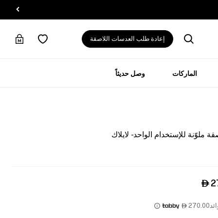
إعادة طلب العدسات اللاصقة
الماركات
وصل حديثاً
 ملوّنة للإستخدام الواحد - لايلاك
2

ئد
270.00
