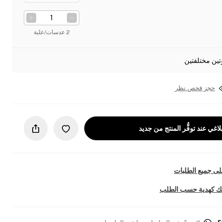
2 عدسات/علبة
تين مختلفتين
حجز فحص نظر
لاغي عند توفُّر المنتج من جديد
ى جميع الطلبات
تك كهدية حسب الطلب