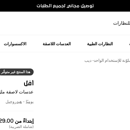
توصيل مجاني لجميع الطلبات
للنظارات
النظارات الطبية
العدسات اللاصقة
الاكسسوارات
ّنة للإستخدام الواحد - ديب
هذا المنتج غير متوفّر
أفل
عدسات لاصقة ملوّن
يوميًا
-
هيدروجيل
إبتداءً من
29.00
(شاملة الضريبة)