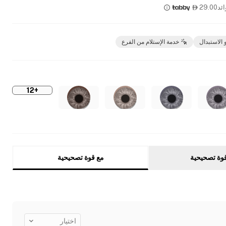
ئد
29.00

 الاستبدال
خدمة الإستلام من الفرع
+12
وة تصحيحية
مع قوة تصحيحية
اختيار