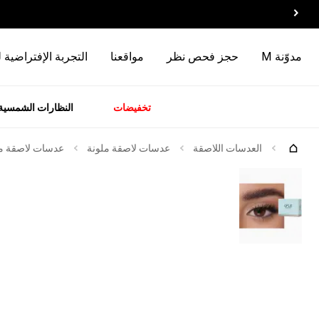
مدوّنة M
حجز فحص نظر
مواقعنا
التجربة الإفتراضية 
تخفيضات
النظارات الشمسية
سسوارات
الماركات
وصل
حديثاً
العدسات اللاصقة
عدسات لاصقة ملونة
عدسات لاصقة ملو