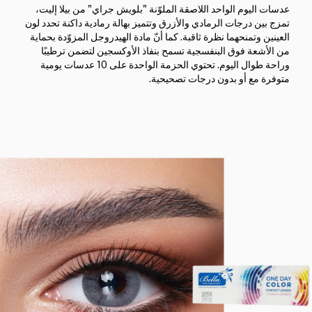
عدسات اليوم الواحد اللاصقة الملوّنة "بلويش جراي" من بيلا إليت،
تمزج بين درجات الرمادي والأزرق وتتميز بهالة رمادية داكنة تحدد لون
العينين وتمنحهما نظرة ثاقبة. كما أنّ مادة الهيدروجل المزوّدة بحماية
من الأشعة فوق البنفسجية تسمح بنفاذ الأوكسجين لتضمن ترطيبًا
وراحة طوال اليوم. تحتوي الحزمة الواحدة على 10 عدسات يومية
متوفرة مع أو بدون درجات تصحيحية.