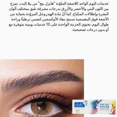
عدسات اليوم الواحد اللاصقة الملوّنة "هايزل بيج" من بيلا إليت، تمزج
بين اللون البني والأخضر والأزرق بدرجات مشرقة تليق بمختلف ألوان
البشرة وإطلالات المكياج. كما أنّ مادة الهيدروجل المزوّدة بحماية من
الأشعة فوق البنفسجية تسمح بنفاذ الأوكسجين لتضمن ترطيبًا وراحة
طوال اليوم. تحتوي الحزمة الواحدة على 10 عدسات يومية متوفرة مع
أو بدون درجات تصحيحية.