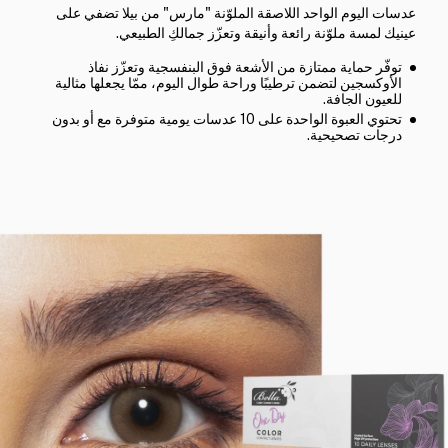
عدسات اليوم الواحد اللاصقة الملوّنة "مارس" من بيلا تضفي على
عينيك لمسة ملوّنة رائعة وأنيقة وتعزّز جمالكِ الطبيعي.
توفّر حماية ممتازة من الأشعة فوق البنفسجية وتعزّز نفاذ
الأوكسجين لتضمن ترطيبًا وراحة طوال اليوم، ممّا يجعلها مثالية
للعيون الجافة.
تحتوي العبوة الواحدة على 10 عدسات يومية متوفرة مع أو بدون
درجات تصحيحية.