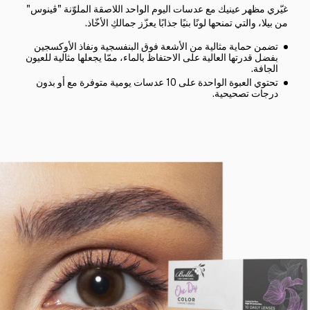
غيّري مظهر عينيك مع عدسات اليوم الواحد اللاصقة الملوّنة "ڤينوس"
من بيلا، والتي تمنحها لونًا بنيًا جذابًا يعزّز جمالكِ الأخّاذ.
تضمن حماية مثالية من الأشعة فوق البنفسجية ونفاذ الأوكسجين
بفضل قدرتها العالية على الاحتفاظ بالماء، ممّا يجعلها مثالية للعيون
الجافة.
تحتوي العبوة الواحدة على 10 عدسات يومية متوفرة مع أو بدون
درجات تصحيحية.