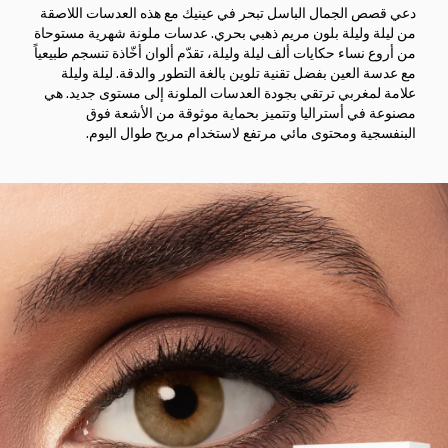
دعي قصص الجمال الباسل تبحر في عينيك مع هذه العدسات اللاصقة
من ليلة وليلة بلون مريم ذهبي بحري. عدسات ملونة شهرية مستوحاة
من أروع نساء حكايات ألف ليلة وليلة، تقدّم ألوان أخّاذة تنسجم طبيعياً
مع عدسة العين بفضل تقنية تلوين بالغة التطور والدقة. ليلة وليلة
علامة لمغربي ترتقي بجودة العدسات الملونة إلى مستوى جديد. هي
مصنوعة في أستراليا وتتميز بحماية موثوقة من الأشعة فوق
البنفسجية ومحتوى مائي مرتفع لاستخدام مريح طوال اليوم.