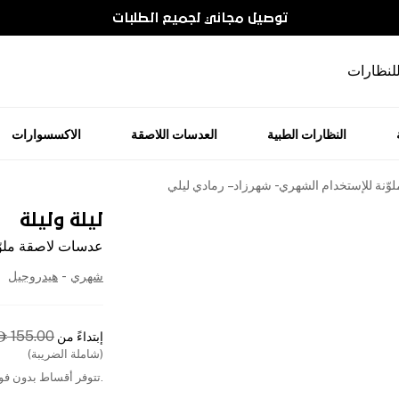
توصيل مجاني لجميع الطلبات
للنظارات
النظارات الطبية
العدسات اللاصقة
الاكسسوارات
ّنة للإستخدام الشهري - شهرزاد – رمادي ليلي
ليلة وليلة
عدسات لاصقة ملوّن
شهري
-
هيدروجيل
155.00
إبتداءً من

(شاملة الضريبة)
.تتوفر أقساط بدون فوا