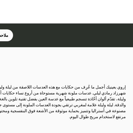
ملاحظ
إروي بعينيك أجمل ما عُرِف من حكايات مع هذه العدسات اللاصقة من ليلة وليل
شهرزاد رمادي ليلي. عدسات ملونة شهرية مستوحاة من أروع نساء حكايات أل
وليلة، تقدّم ألوان أخّاذة تنسجم طبيعياً مع عدسة العين بفضل تقنية تلوين بالغة
والدقة. ليلة وليلة علامة لمغربي ترتقي بجودة العدسات الملونة إلى مستوى ج
مصنوعة في أستراليا وتتميز بحماية موثوقة من الأشعة فوق البنفسجية ومحت
مرتفع لاستخدام مريح طوال اليوم.