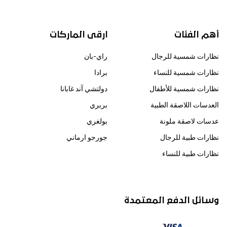
أهم الفئات
ارقى الماركات
نظارات شمسية للرجال
راي-بان
نظارات شمسية للنساء
برادا
نظارات شمسية للأطفال
دولتشي آند غابانا
العدسات اللاصقة الطبية
بربري
عدسات لاصقة ملونة
بولغري
نظارات طبية للرجال
جورجو ارماني
نظارات طبية للنساء
وسائل الدفع المعتمدة