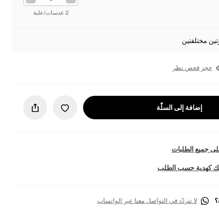
2 عدسات/علبة
تين مختلفتين
حجز فحص نظر
إضافة إلى السلّة
ى جميع الطلبات
تك كهدية حسب الطلب
؟
لا تتردّد في التواصل معنا عبر الواتساب