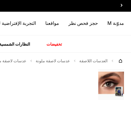
مدوّنة M
حجز فحص نظر
مواقعنا
التجربة الإفتراضية 
تخفيضات
النظارات الشمسية
سسوارات
الماركات
وصل
حديثاً
العدسات اللاصقة
عدسات لاصقة ملونة
عدسات لاصقة ملو