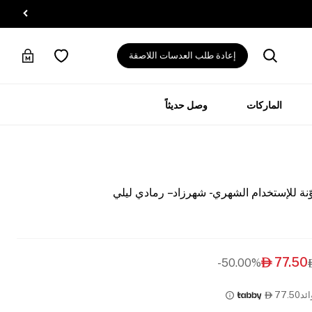
إعادة طلب العدسات اللاصقة
الماركات
وصل حديثاً
ة للإستخدام الشهري - شهرزاد – رمادي ليلي
77.50
50.00%-

ئد
77.50
