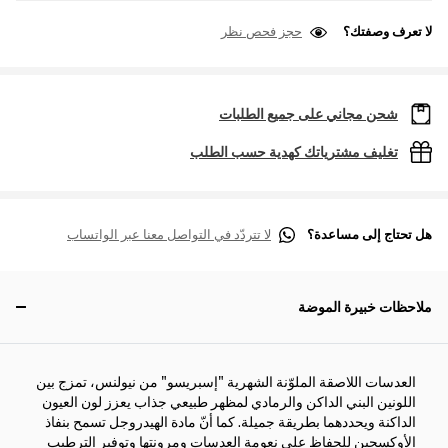
لا تعرف وصفتك؟
حجز فحص نظر
شحن مجاني على جميع الطلبات
تغليف مشترياتك كهدية حسب الطلب
هل تحتاج إلى مساعدة؟
لا تتردّد في التواصل معنا عبر الواتساب
ملاحظات خبيرة الموضة
العدسات اللاصقة الملوّنة الشهرية "إسبريسو" من نيولنس، تمزج بين
اللونين البني الداكن والرمادي لمظهر طبيعي جذاب يعزز لون العيون
الداكنة ويحددهما بطريقة جميلة. كما أنّ مادة الهيدروجل تسمح بنفاذ
الأوكسجين للحفاظ على نعومة العدسات ومرونتها وتوفير الترطيب