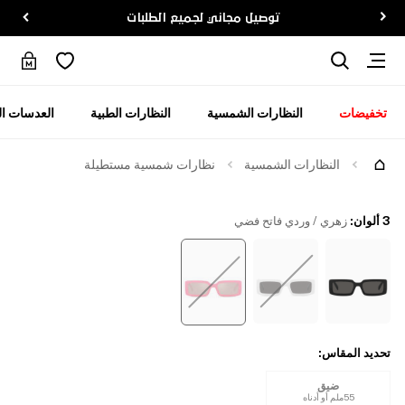
توصيل مجاني لجميع الطلبات
تخفيضات
النظارات الشمسية
النظارات الطبية
العدسات ال
جرّبها
النظارات الشمسية
نظارات شمسية مستطيلة
3 ألوان
:
زهري / وردي فاتح فضي
تحديد المقاس
:
ضيق
55ملم أو أدناه