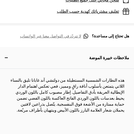
شحن مجاني على جميع الطلبات
تغليف مشترياتك كهدية حسب الطلب
هل تحتاج إلى مساعدة؟
لا تتردّد في التواصل معنا عبر الواتساب
ملاحظات خبيرة الموضة
هذه النظارات الشمسية المستطيلة من دولتشي آند غابانا تليق بالنساء
اللاتي يتمتعن بأسلوب أناقة راقٍ ومميز، فعي تعكس اهتمام الدار
الإيطالية العريقة بأدق التفاصيل. إطار مصبوب كامل باللون الوردي
يحيط بعدسات باللون الوردي الفاتح العاكسة باللون الفضي تضمن
حماية ممتازة من الأشعة فوق البنفسجية. يتّصل بذراعين لافتين
يحملان شعار العلامة البارز باللون الأبيض وينتهيان بأطراف مربّعة.