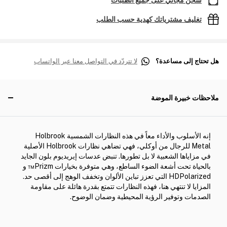
شحن مجاني على جميع الطلبات
تغليف مشترياتك كهدية حسب الطلب
هل تحتاج إلى مساعدة؟
لا تتردّد في التواصل معنا عبر الواتساب
ملاحظات خبيرة الموضة
إنه الأسلوب والأداء معاً في هذه النظارات الشمسية Holbrook
Metal للرجال من أوكلي، فهي تضاهي نظارات Holbrook الأصلية
في مزاياها الشعبية لا بل تطورها. تنبض عدسات إيريديوم بلون الجايد
بالحياة تحت أشعة الضوء الساطع، وهي متوفرة بخيارات Prizm™ و
HDPolarized التي تعزز تباين الألوان وتخفف الوهج إلى أقصى حد.
المزايا لا تنتهي هنا، فهذه النظارات تتمتع بقدرة هائلة على مقاومة
الصدمات وتوفير الرؤية المحيطية وضمان الوضوح.