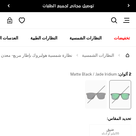
توصيل مجاني لجميع الطلبات
تخفيضات
النظارات الشمسية
النظارات الطبية
العدسات ال
جرّبها
النظارات الشمسية
نظارة شمسية هولبروك بإطار مربع - معدن
2 ألوان
:
Matte Black / Jade Iridium
تحديد المقاس
:
ضيق
55ملم أو أدناه