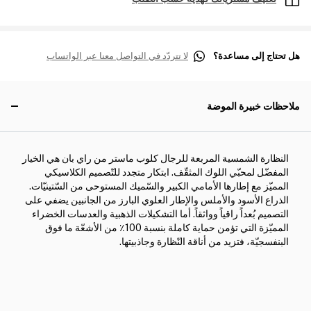
هل تحتاج إلى مساعدة؟
لا تتردّد في التواصل معنا عبر الواتساب
ملاحظات خبيرة الموضة
النظارة الشمسية المربعة للرجال كلوب ماستر من راي بان هي الخيار
المفضّل لمحبّي اللوك المثقّف. ابتكار متجدد للتّصميم الكلاسيكي
المميّز مع إطارها الأمامي الكبير والسّميك المستوحى من السّتينيّات.
الذراع الأسود والأملس والإطار العلوي البارز من الجانبين يضفي على
التصميم بُعداً راقياً وواثقاً. أما التشكيلات الذهبية والعدسات الخضراء
المميّزة التي تؤمن حماية كاملة بنسبة 100٪ من الأشعّة ما فوق
البنفسجيّة، فتزيد من أناقة النّظارة وجاذبيتها.