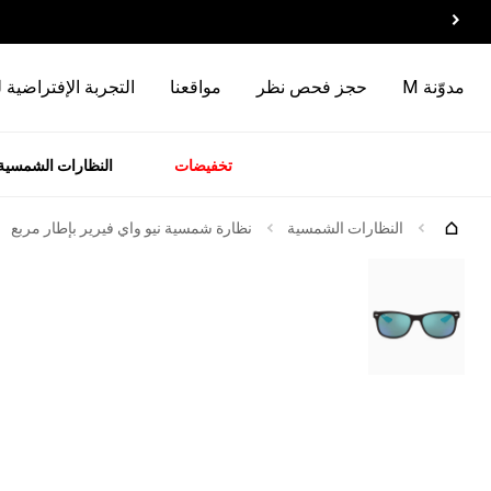
مدوّنة M
حجز فحص نظر
مواقعنا
التجربة الإفتراضية 
تخفيضات
النظارات الشمسية
سسوارات
الماركات
وصل
حديثاً
جرّبها
النظارات الشمسية
نظارة شمسية نيو واي فيرير بإطار مربع