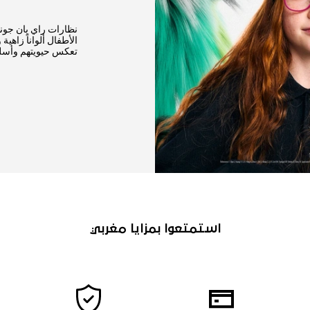
نظارات راي بان جون
الأطفال ألواناً زاه
تعكس حيويتهم وأسلو
استمتعوا بمزايا مغربي