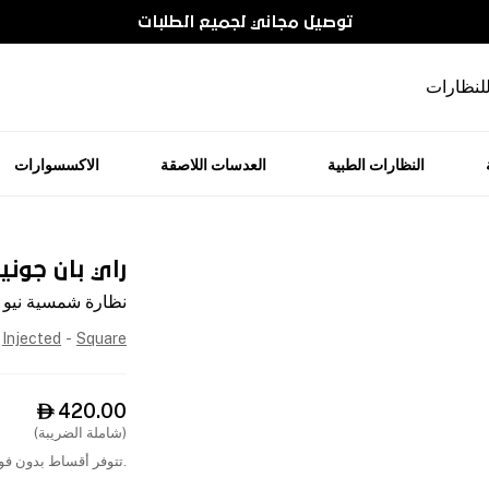
توصيل مجاني لجميع الطلبات
للنظارات
النظارات الطبية
العدسات اللاصقة
الاكسسوارات
راي بان جوني
نظارة شمسية نيو و
Injected
-
Square
420.00

(شاملة الضريبة)
.تتوفر أقساط بدون فوا