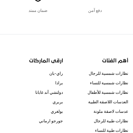
دفع آمن
ضمان ممتد
أهم الفئات
ارقى الماركات
نظارات شمسية للرجال
راي-بان
نظارات شمسية للنساء
برادا
نظارات شمسية للأطفال
دولتشي آند غابانا
العدسات اللاصقة الطبية
بربري
عدسات لاصقة ملونة
بولغري
نظارات طبية للرجال
جورجو ارماني
نظارات طبية للنساء