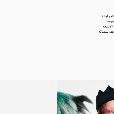
لمراهقة
بوبة
 الأشعة
 أنف سميكة