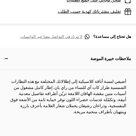
شحن مجاني على جميع الطلبات
تغليف مشترياتك كهدية حسب الطلب
هل تحتاج إلى مساعدة؟
لا تتردّد في التواصل معنا عبر الواتساب
ملاحظات خبيرة الموضة
أضيفي لمسة أناقة كلاسيكية إلى إطلالاتك المختلفة مع هذه النظارات
الشمسية طراز كات آي للنساء من راي بان. إطار كامل مشغول من
أسيتات متين بنقشة الهافان اللامعة تزيّن أطرافه تفاصيل معدنية
أنيقة، وتكمّله عدسات خضراء اللون توفر حماية تامة من الأشعة فوق
البنفسجية، وذراعان رشيقان يحملان شعار العلامة بأحرف بارزة
وينتهيان بأطراف منحنية مريحة.