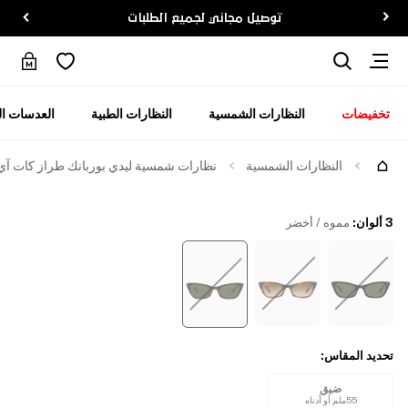
توصيل مجاني لجميع الطلبات
تخفيضات
النظارات الشمسية
النظارات الطبية
العدسات ال
جرّبها
النظارات الشمسية
نظارات شمسية ليدي بوربانك طراز كات آي
3 ألوان
:
مموه / أخضر
تحديد المقاس
:
ضيق
55ملم أو أدناه