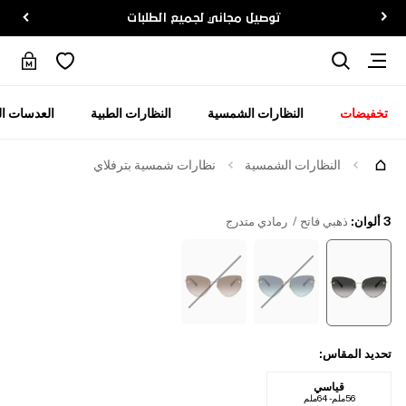
توصيل مجاني لجميع الطلبات
تخفيضات
النظارات الشمسية
النظارات الطبية
العدسات ال
جرّبها
النظارات الشمسية
نظارات شمسية بترفلاي
3 ألوان
:
ذهبي فاتح / رمادي متدرج
تحديد المقاس
:
قياسي
56ملم - 64ملم