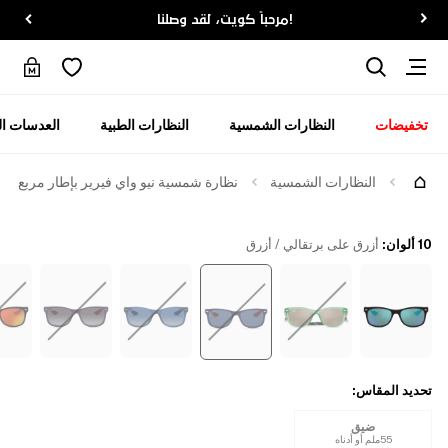
!مرحباً كويت، لقد وصلنا
تخفيضات
النظارات الشمسية
النظارات الطبية
العدسات ال
جرّبها
النظارات الشمسية
نظارة شمسية نيو واي فيرير بإطار مربع
10 ألوان
:
أزرق على برتقالي / أزرق
تحديد المقاس
:
ضيق
55ملم أو أدناه